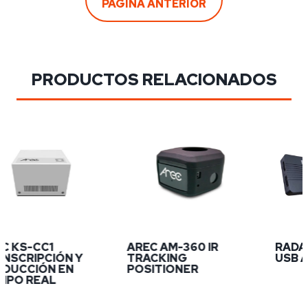
PAGINA ANTERIOR
PRODUCTOS RELACIONADOS
 KS-CC1
AREC AM-360 IR
RADA P
SCRIPCIÓN Y
TRACKING
USB A-
UCCIÓN EN
POSITIONER
PO REAL