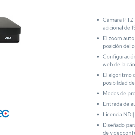
Cámara PTZ c
adicional de 1
El zoom autom
posición del 
Configuración
web de la cám
El algoritmo 
posibilidad de
Modos de pre
Entrada de au
Licencia NDI|
Diseñado par
de videoconf