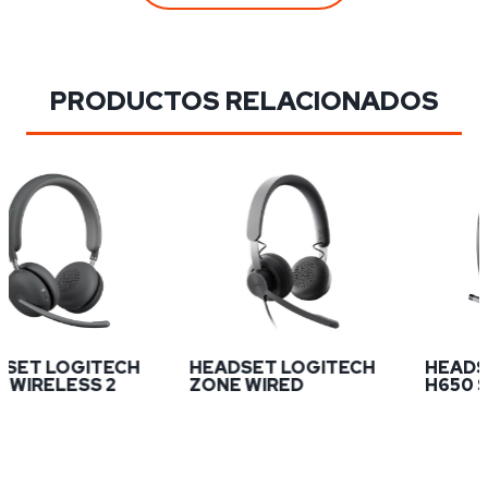
PRODUCTOS RELACIONADOS
ET LOGITECH
HEADSET LOGITECH
HEADSET
IRELESS 2
ZONE WIRED
H650 ST