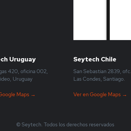
ch Uruguay
Seytech Chile
gas 420, oficina 002,
San Sebastian 2839, ofc.
ideo, Uruguay
Las Condes, Santiago.
 Google Maps →
Ver en Google Maps →
© Seytech. Todos los derechos reservados