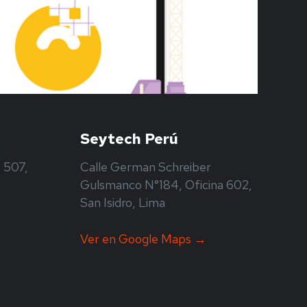
Seytech Perú
 507,
Calle German Schreiber
Gulsmanco N°184, Oficina 602,
San Isidro, Lima
Ver en Google Maps →